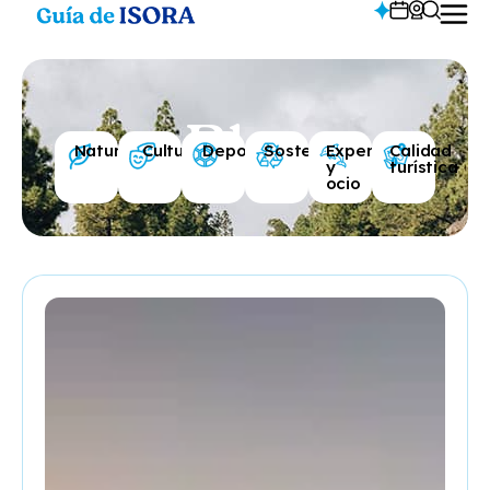
Blog
Naturaleza
Cultura
Deportes
Sostenibilidad
Experiencias
Calidad
y
turística
ocio