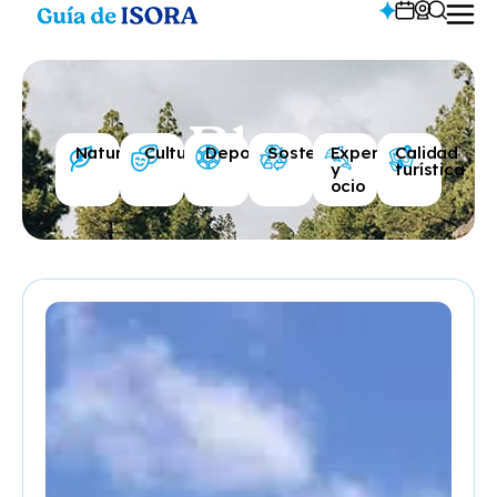
Blog
Naturaleza
Cultura
Deportes
Sostenibilidad
Experiencias
Calidad
y
turística
ocio