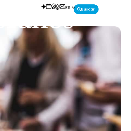
oranos
ES
Buscar
Español
English
Deutsch