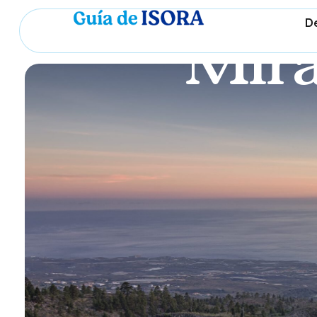
D
Mira