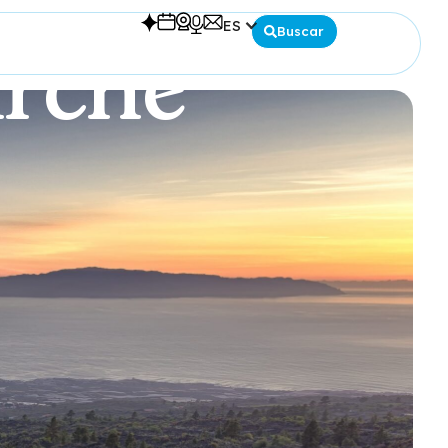
ES
Buscar
irche
Español
English
Deutsch