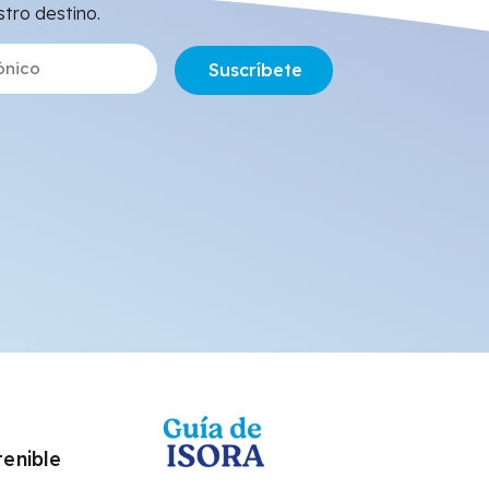
stro destino.
Suscríbete
tenible