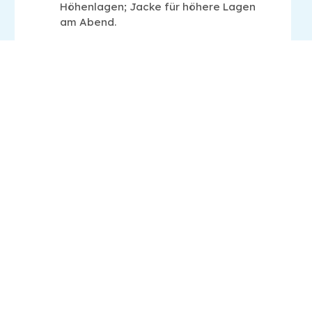
Höhenlagen; Jacke für höhere Lagen
am Abend.
Flüssigkeitszufuhr und Sonnenbrille an
Tagen mit Sandsturm.
Beachte die offiziellen Warnmeldungen
bei Hitze, Wind oder Waldbränden.
Find out what's happening