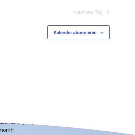
Nächster Tag
Kalender abonnieren
housands of people who discover news and events
 month.