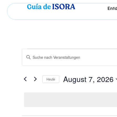
Entd
Veranstaltungen
Bitte
Schlüsselwort
eingeben.
Suche
Suche
nach
Veranstaltungen
August 7, 2026
Schlüsselwort.
Heute
und
Datum
wählen.
Ansichten,
Navigation