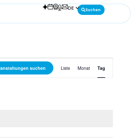
DE
Suchen
Español
English
Deutsch
Veranstaltung
ranstaltungen suchen
Liste
Monat
Tag
Ansichten-
Navigation