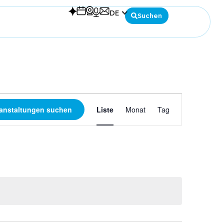
DE
Suchen
Español
English
Deutsch
Veranstaltung
anstaltungen suchen
Liste
Monat
Tag
Ansichten-
Navigation