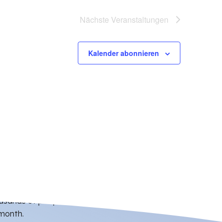
Nächste
Veranstaltungen
Kalender abonnieren
housands of people who discover news and events
 month.