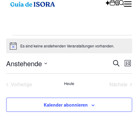
Es sind keine anstehenden Veranstaltungen vorhanden.
Hinweis
Anstehende
Vera
Ve
Suche
Liste
Datum
An
wählen.
Suc
Na
Veranstaltungen
Vera
Vorherige
Heute
Nächste
und
Kalender abonnieren
Ansi
Nav